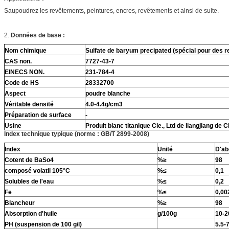
Saupoudrez les revêtements, peintures, encres, revêtements et ainsi de suite.
2.
Données de base :
Nom chimique
Sulfate de baryum precipated (spécial pour des 
CAS non.
7727-43-7
EINECS NON.
231-784-4
Code de HS
28332700
Aspect
poudre blanche
Véritable densité
4.0-4.4g/cm3
Préparation de surface
-
Usine
Produit blanc titanique Cie., Ltd de liangjiang de 
Index technique typique (norme : GB/T 2899-2008)
Index
Unité
D'ab
Cotent de BaSo4
%≥
98
composé volatil 105°C
%≤
0,1
Solubles de l'eau
%≤
0,2
Fe
%≤
0,00
Blancheur
%≥
98
Absorption d'huile
g/100g
10-2
PH (suspension de 100 g/l)
5.5-