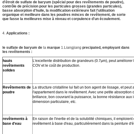
d'étroit de sulfate de baryum (spécial pour des revêtements de poudre),
contrôle de précision pour les particules grosses (grandes particules),
basse absorption d'huile, la modification extérieure fait l'utilisation
organique et meilleure dans les poudres minces de revêtement, de sorte
que fasse la meilleures mise à niveau et corpulence d'un écoulement.
4.
Applications :
le sulfate de baryum de
la
marque
1.Liangjiang
precipated, employant dans
les revêtements :
hauts
L'excellente distribution de grandeurs (0.7μm), peut améliorer le
revêtements
COV et le coût de production.
solides
Revêtements de
La structure cristalline lui fait un bon agent de lissage, et peu
poudre
l'appartement dans le revêtement. Avec une petite absorption d
brillance, bon couvrant la puissance, la bonne résistance aux 
dimension particulaire, etc.
revêtements à
En raison de l'inertie et de la solubilité chimiques, il emploien
base d'eau
revêtement à base d'eau, particulièrement dans la peinture d'