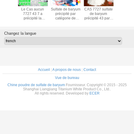
fate de
Le Cas aucun
Sulfate de baryum
CAS 7727 sulfate
CAS 772
récipité
7727 43 7 a
précipité par
de baryum
couleur ex
priétés
précipité la
catégorie de
précipité 43 par 7
de blanc d
ques,
poudre blanche
revêtements de
a avancé la
de la cat
ité de
de sulfate de
poudre, précipité
méthode
1250
de baryum
baryum pour des
Cas 7727 de
chimique de
rempliss
Changez la langue
tilisé
revêtements de
sulfate de baryum
précipitation
sulfate de
poudre
43 7
Bas
Accueil
|
A propos de nous
|
Contact
Vue de bureau
Chine poudre de sulfate de baryum
Fournisseur. Copyright © 2015 - 2025
Shanghai Liangjiang Titanium White Product Co., Ltd..
All rights reserved. Developed by
ECER