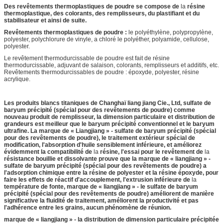
Des revêtements thermoplastiques de poudre se compose de
la
résine
thermoplastique, des colorants, des remplisseurs, du plastifiant et du
stabilisateur et ainsi de suite.
Revêtements thermoplastiques de poudre :
le polyéthylène, polypropylène,
polyester, polychlorure de vinyle, a chloré le polyéther, polyamide, cellulose,
polyester.
Le revêtement thermodurcissable de poudre est fait de résine
thermodurcissable, adjuvant de salaison, colorants, remplisseurs et additifs, etc.
Revêtements thermodurcissables de poudre : époxyde, polyester, résine
acrylique.
Les produits blancs titaniques de Changhaï liang jiang Cie., Ltd, sulfate de
baryum précipité (spécial pour des revêtements de poudre) comme
nouveau produit de remplisseur, la dimension particulaire et distribution de
grandeurs est meilleur que le baryum précipité conventionnel et le baryum
ultrafine. La marque de « Liangjiang » - sulfate de baryum précipité (spécial
pour des revêtements de poudre), le traitement extérieur spécial de
modification, l'absorption d'huile sensiblement inférieure, et améliorez
évidemment la compatibilité de
la
résine, l'essai pour le revêtement de
la
résistance bouillie et dissolvante prouve que la marque de « liangjiang » -
sulfate de baryum précipité (spécial pour des revêtements de poudre) a
l'adsorption chimique entre la résine de polyester et la résine époxyde, pour
faire les effets de réactif d'accouplement, l'extrusion inférieure de
la
température de fonte, marque de « liangjiang » - le sulfate de baryum
précipité (spécial pour des revêtements de poudre) améliorent de manière
significative la fluidité de traitement, améliorent la productivité et pas
l'adhérence entre les grains, aucun phénomène de réunion.
marque de « liangjiang » - la distribution de dimension particulaire précipitée