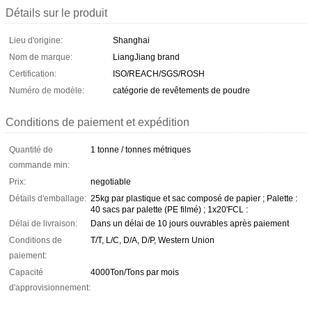
Détails sur le produit
Lieu d'origine:
Shanghai
Nom de marque:
LiangJiang brand
Certification:
ISO/REACH/SGS/ROSH
Numéro de modèle:
catégorie de revêtements de poudre
Conditions de paiement et expédition
Quantité de
1 tonne / tonnes métriques
commande min:
Prix:
negotiable
Détails d'emballage:
25kg par plastique et sac composé de papier ; Palette :
40 sacs par palette (PE filmé) ; 1x20'FCL :
Délai de livraison:
Dans un délai de 10 jours ouvrables après paiement
Conditions de
T/T, L/C, D/A, D/P, Western Union
paiement:
Capacité
4000Ton/Tons par mois
d'approvisionnement: