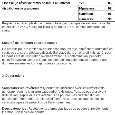
Finesse (le résidude tamis de tamis 45μmtest)
%≤
0,2
distribution de grandeurs
10μm≥less
98
5μm≥less
96
2μm≥less
90
Paquet :
sachet en plastique intérieur tissé par plastique de sac avec le sachet
en plastique 25KG.500kg ou 1000kg de poids net ou comme demande du
client.
Sécurité de transport et de stockage :
Ce produit, poudre inoffensive et blanche non-toxique, empêchent l'humidité en
cours de transport, stockage devrait être placé dans un endroit frais, aéré, sec.
La poussière de respiration Avoid en traitant, si contamination, peut être
nettoyée avec du savon et l'eau, technologie concrète peut se rapporter aux
données matérielles correspondantes de sécurité.
3.
Description :
Saupoudrez les revêtements,
formes de différence avec les revêtements
généraux, comme le micron saupoudre l'existence. Puisque pas dissolvant
d'utilisation, s'appeler les revêtements de poudre. Les caractéristiques
principales : Rendement inoffensif et élevé, ressources économisantes et
caractéristiques de protection de l'environnement
Deux catégories
: Revêtements thermoplastiques de poudre et revêtements
thermodurcissables de poudre.