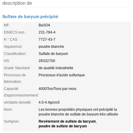
description de
Sulfate de baryum précipité
MF:
BaSO4
ElNECS non.:
231-784-4
N ° CAS:
7727-43-7
Apparence:
poudre blanche
Classification:
Sulfate de baryum
HS:
28332700
Grade Standard:
de qualité industrielle
Processus de
Processus d'acide sulfurique
fabrication:
Capacité
4000Ton/Tons par mois
d'approvisionnement:
véritable densité:
4.0-4.4g/cm3
Nom:
Les bonnes propriétés physiques ont précipité la
poudre blanche de sulfate de baryum très utilisée
Revêtement de sulfate de baryum
Surligner:
,
poudre de sulfate de baryum