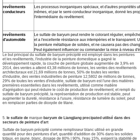
revêtements
Les processus inorganiques spéciaux, et d'autres propriétés u
conducteurs
mêmes, et par le semi-conducteur inorganique, donné les prop
l'intermédiaire du revêtement.
revêtements
Le sulfate de baryum peut rendre le colorant régulier, empêche 
d'automobile
et a l'excellente résistance aux intempéries et le transparent. 
la peinture métallique de solides, et ne causera pas des chan
Peut également influencer ou commander la mise à niveau d'éc
Le but principal du sulfate de baryum précipité est employé dans les peintures
et les revêtements, l'industrie de la peinture domestique a gagné le
développement rapide, la couche de peinture globale augmentée de 3,9% en
2014, des ventes a atteint 43,38 millions de tonnes, les ventes des revêtements
architecturaux est 21,69 millions de tonnes, 50% de toutes les ventes
d'industrie, des ventes industrielles de peinture 12,5802 de millions de tonnes,
29% de toutes les ventes d'industrie, sulfate de baryum est l'une des matières
premières essentielles dans les revêtements, utilisé comme matière
d'agrégation qui peut réduire le coût de production de revêtement, et rempli du
sulfate de baryum précipité, la représentation de production est stable, peut
augmenter la dureté, résistance à l'usure, résistance de lumière du soleil, peut
en remplacer parties de dioxyde de titane.
5.
le sulfate de
marque-
baryum de Liangjiang precipated utilisé dans des
secteurs de peinture d'art
Sulfate de baryum précipité comme remplisseur blanc utilisé en grande
quantité pour des peintures d'art, quantité d'addition de 30% dans les solides
totaux, en jaune, blanc, dosage de 80% | 90%, l'eau 15%, exigent la stabilité de