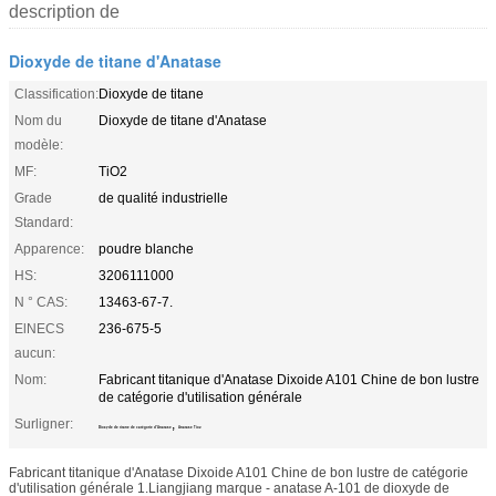
description de
Dioxyde de titane d'Anatase
Classification:
Dioxyde de titane
Nom du
Dioxyde de titane d'Anatase
modèle:
MF:
TiO2
Grade
de qualité industrielle
Standard:
Apparence:
poudre blanche
HS:
3206111000
N ° CAS:
13463-67-7.
ElNECS
236-675-5
aucun:
Nom:
Fabricant titanique d'Anatase Dixoide A101 Chine de bon lustre
de catégorie d'utilisation générale
Surligner:
,
Dioxyde de titane de catégorie d'Anatase
Anatase Tio2
Fabricant titanique d'Anatase Dixoide A101 Chine de bon lustre de catégorie
d'utilisation générale 1.Liangjiang marque - anatase A-101 de dioxyde de