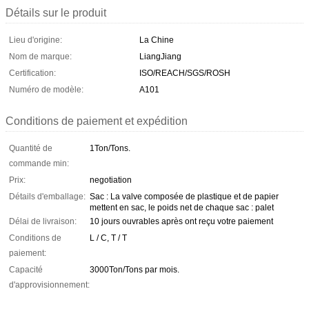
Détails sur le produit
Lieu d'origine:
La Chine
Nom de marque:
LiangJiang
Certification:
ISO/REACH/SGS/ROSH
Numéro de modèle:
A101
Conditions de paiement et expédition
Quantité de
1Ton/Tons.
commande min:
Prix:
negotiation
Détails d'emballage:
Sac : La valve composée de plastique et de papier
mettent en sac, le poids net de chaque sac : palet
Délai de livraison:
10 jours ouvrables après ont reçu votre paiement
Conditions de
L / C, T / T
paiement:
Capacité
3000Ton/Tons par mois.
d'approvisionnement: