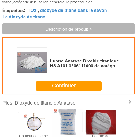
titane, catégorie d'utilisation générale, le processus de ...
TiO2
dioxyde de titane dans le savon
Étiquettes:
,
,
Le dioxyde de titane
Description de produit >
Lustre Anatase Dixoide titanique
HS A101 3206111000 de catégorie
d'utilisation générale bon
Continuer
Dioxyde de titane d'Anatase
Plus
sion de
Couleur de blanc
Approbation
Poudre de
Poudre T