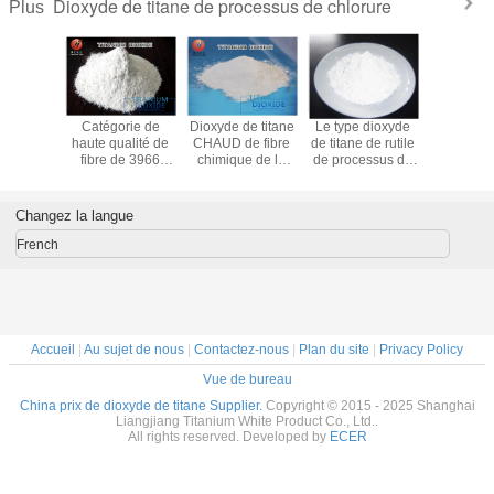
Dioxyde de titane de processus de chlorure
Plus
Catégorie de
Dioxyde de titane
Le type dioxyde
Catégor
haute qualité de
CHAUD de fibre
de titane de rutile
haute qua
fibre de 3966
chimique de la
de processus de
fibre de
dioxydes de titane
vente 1966-LJ-
chlorure a
dioxydes d
spéciale pour le
A300
amélioré la
spéciale 
polyester
puissance de
polyes
Changez la langue
dissimulation le
choix facile
French
Accueil
|
Au sujet de nous
|
Contactez-nous
|
Plan du site
|
Privacy Policy
Vue de bureau
China prix de dioxyde de titane Supplier.
Copyright © 2015 - 2025 Shanghai
Liangjiang Titanium White Product Co., Ltd..
All rights reserved. Developed by
ECER