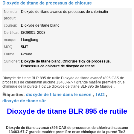
Dioxyde de titane de processus de chlorure
Nom du
Dioxyde de titane avancé de processus de chlorinatin
produit:
couleur:
Dioxyde de titane blanc
Certificat:
ISO9001: 2008
marque:
Liangjiang
MOQ:
5MT
Forme:
Powde
Dioxyde de titane blanc
Chlorure Tio2 de processus
Surligner:
,
,
Processus de chlorure de dioxyde de titane
Dioxyde de titane BLR 895 de rutile Dioxyde de titane avancé r895 CAS de
processus de chlorinatin aucune 13463-67-7 grande matière première crue
chimique de la pureté Tio2 Le dioxyde de titane BLR895 de Marque...
dioxyde de titane dans le savon
TiO2
Étiquettes:
,
,
dioxyde de titane sûr
Dioxyde de titane BLR 895 de rutile
Dioxyde de titane avancé r895 CAS de processus de chlorinatin aucune
13463-67-7 grande matière première crue chimique de la pureté Tio2