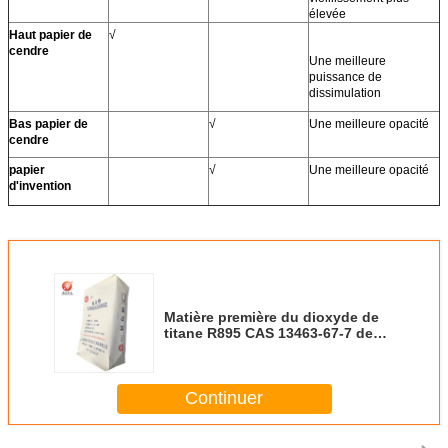
élevée
Haut papier de
√
cendre
Une meilleure
puissance de
dissimulation
Bas papier de
√
Une meilleure opacité
cendre
papier
√
Une meilleure opacité
d'invention
Matière première du dioxyde de
titane R895 CAS 13463-67-7 de
processus de chlorure de grande
pureté
Continuer