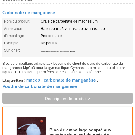
Carbonate de manganèse
Nom du produit:
Craie de carbonate de magnésium
Application:
Haltérophilie/gymnase de gymnastique
d'emballage:
Personnalisé
Exemple:
Disponible
Surligner:
,
,
Poudre de carbonate de manganèse
MnCO3
Carbonate manganeux
Bloc de emballage adapté aux besoins du client de craie de carbonate du
manganèse MgCo3 pour la gymnastique Gymnastique mis en bouteille par
liquide 1. 1. matières premières saines et sûres de catégorie ...
mnco3
carbonate de manganèse
Étiquettes:
,
,
Poudre de carbonate de manganèse
Description de produit >
Bloc de emballage adapté aux
besoins du client de craie de