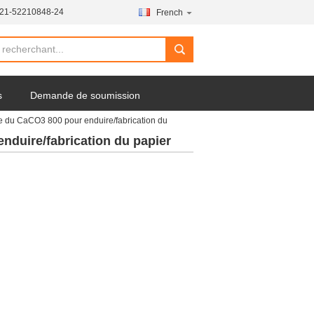
-21-52210848-24
French
search
s
Demande de soumission
e du CaCO3 800 pour enduire/fabrication du
nduire/fabrication du papier