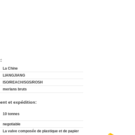
t:
La Chine
LIANGJIANG
ISO/REACH/SGS/ROSH
merlans bruts
ent et expédition:
10 tonnes
negotiable
La valve composée de plastique et de papier