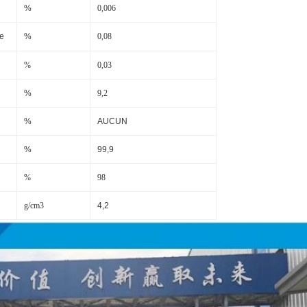
%
0,006
ce
%
0,08
%
0,03
%
9,2
%
AUCUN
%
99,9
%
98
g/cm3
4,2