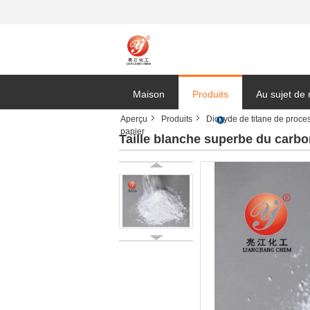
Maison
Produits
Au sujet de
Aperçu
Produits
Dioxyde de titane de proce
papier
Taille blanche superbe du carbo