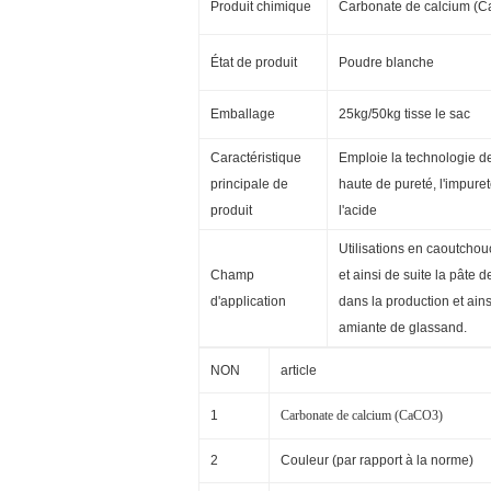
Produit chimique
Carbonate de calcium (
État de produit
Poudre blanche
Emballage
25kg/50kg tisse le sac
Caractéristique
Emploie la technologie de
principale de
haute de pureté, l'impure
produit
l'acide
Utilisations en caoutchouc
Champ
et ainsi de suite la pâte 
d'application
dans la production et ain
amiante de glassand.
NON
article
1
Carbonate de calcium (CaCO3)
2
Couleur (par rapport à la norme)