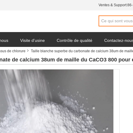
Ventes & Support:
86
 nous
Visite d'usine
Contrôle de qualité
Contactez-nou
ssus de chlorure
Taille blanche superbe du carbonate de calcium 38um de maill
nate de calcium 38um de maille du CaCO3 800 pour e