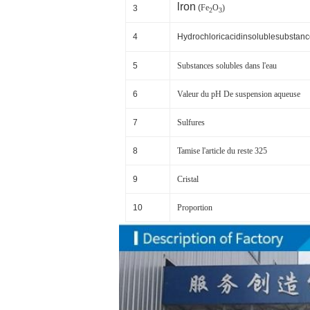
lron
(
Fe
O
)
3
2
3
4
Hydrochloricacidinsolublesubstan
5
Substances solubles dans l'eau
6
Valeur du pH De suspension aqueuse
7
Sulfures
8
Tamise l'article du reste 325
9
Cristal
10
Proportion