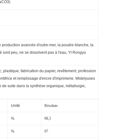
CaCO3)
 production avancée d'outre-mer, la poudre blanche, la
té sont peu, ne se dissolvent pas à l'eau, YI Rongyu
, plastique, fabrication du papier, revêtement, profession
dentifrice et remplissage d'encre d'imprimerie. Widelyuses
si de suite dans la synthèse organique, métallurgie,
Unité
Résultats
%
98,5
%
97