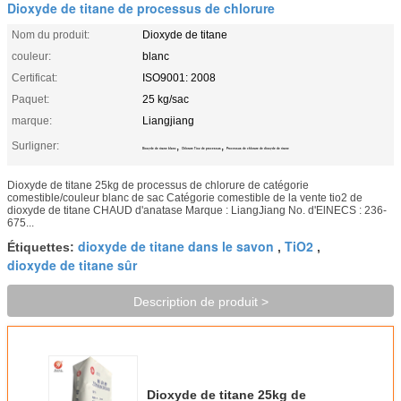
Dioxyde de titane de processus de chlorure
Nom du produit:
Dioxyde de titane
couleur:
blanc
Certificat:
ISO9001: 2008
Paquet:
25 kg/sac
marque:
Liangjiang
Surligner:
,
,
Dioxyde de titane blanc
Chlorure Tio2 de processus
Processus de chlorure de dioxyde de titane
Dioxyde de titane 25kg de processus de chlorure de catégorie
comestible/couleur blanc de sac Catégorie comestible de la vente tio2 de
dioxyde de titane CHAUD d'anatase Marque : LiangJiang No. d'ElNECS : 236-
675...
dioxyde de titane dans le savon
TiO2
Étiquettes:
,
,
dioxyde de titane sûr
Description de produit >
Dioxyde de titane 25kg de