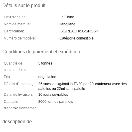
Détails sur le produit
Lieu d'origine:
La Chine
Nom de marque:
liangjiang
Certification:
ISO/REACH/SGS/ROSH
Numéro de modèle:
Catégorie comestible
Conditions de paiement et expédition
Quantité de
5 tonnes
commande min:
Prix:
negotiation
Détails d'emballage:
25 sacs, de kg/kraft la TA 20 par 20' conteneur avec des
palettes ou 22mt sans palette
Délai de livraison:
10 jours ouvrables
Capacité
2000 tonnes par mois
d'approvisionnement:
description de