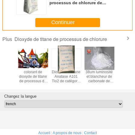
processus de chlorure de
catégorie comestible/couleur
blanc de sac
Continuer
Dioxyde de titane de processus de chlorure
Plus
 dioxyde
colorant de
Dioxyde de titane
38um luminosité
Catégor
 de rutile
dioxyde de titane
Anatase A101
et blancheur de
haute qua
essus de
de processus de
Tio2 de catégorie
carbonate de
fibre de
ure a
chlorure de rutile
d'industrie pour
calcium de maille
dioxydes d
oré la
pour la peinture
peindre le
du CaCO3 1250
spéciale 
nce de
extérieure Cas
certificat de GV
intense
polyes
Changez la langue
ation le
No.13463-67-7
facile
Accueil
|
A propos de nous
|
Contact