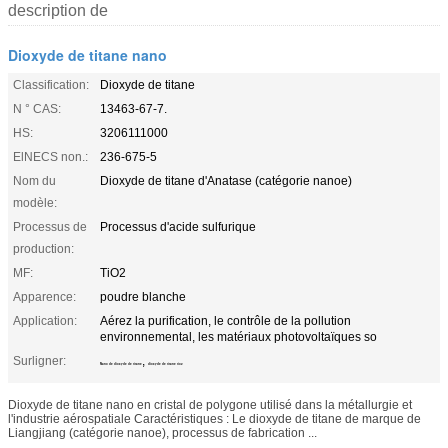
description de
Dioxyde de titane nano
Classification:
Dioxyde de titane
N ° CAS:
13463-67-7.
HS:
3206111000
ElNECS non.:
236-675-5
Nom du
Dioxyde de titane d'Anatase (catégorie nanoe)
modèle:
Processus de
Processus d'acide sulfurique
production:
MF:
TiO2
Apparence:
poudre blanche
Application:
Aérez la purification, le contrôle de la pollution
environnemental, les matériaux photovoltaïques so
Surligner:
,
Nano de dioxyde de titane
dioxyde de titane tio2
Dioxyde de titane nano en cristal de polygone utilisé dans la métallurgie et
l'industrie aérospatiale Caractéristiques : Le dioxyde de titane de marque de
Liangjiang (catégorie nanoe), processus de fabrication ...