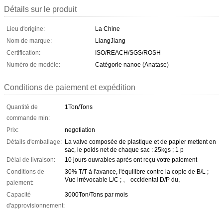
Détails sur le produit
Lieu d'origine:
La Chine
Nom de marque:
LiangJiang
Certification:
ISO/REACH/SGS/ROSH
Numéro de modèle:
Catégorie nanoe (Anatase)
Conditions de paiement et expédition
Quantité de
1Ton/Tons
commande min:
Prix:
negotiation
Détails d'emballage:
La valve composée de plastique et de papier mettent en
sac, le poids net de chaque sac : 25kgs ; 1 p
Délai de livraison:
10 jours ouvrables après ont reçu votre paiement
Conditions de
30% T/T à l'avance, l'équilibre contre la copie de B/L ;
Vue irrévocable L/C ; 、 occidental D/P du、
paiement:
Capacité
3000Ton/Tons par mois
d'approvisionnement: