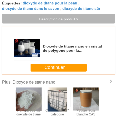
dioxyde de titane pour la peau
Étiquettes:
,
dioxyde de titane dans le savon
dioxyde de titane sûr
,
Description de produit >
Dioxyde de titane nano en cristal
de polygone pour la
métallurgie/industrie aérospatiale
Continuer
Dioxyde de titane nano
Plus
forte de
Nanoparticle du
CAS 13463 67 7
Poudre lâche
Catégo
c de
dioxyde de titane
catégorie
blanche CAS
comestib