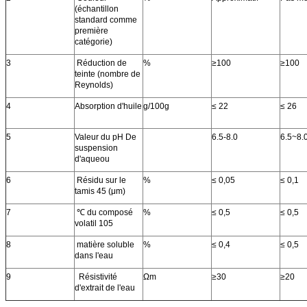
(échantillon
standard comme
première
catégorie)
3
Réduction de
%
≥100
≥100
teinte (nombre de
Reynolds)
4
Absorption d'huile
g/100g
≤ 22
≤ 26
5
Valeur du pH De
6.5-8.0
6.5~8.
suspension
d'aqueou
6
Résidu sur le
%
≤ 0,05
≤ 0,1
tamis 45 (μm)
7
℃ du composé
%
≤ 0,5
≤ 0,5
volatil 105
8
matière soluble
%
≤ 0,4
≤ 0,5
dans l'eau
9
Résistivité
Ωm
≥30
≥20
d'extrait de l'eau