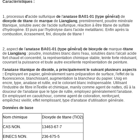
Caractéristiques :
1, processus
d'
acide sulfurique
de
l'
anatase BA01-01 (type général)
de
dioxyde de titane
de
marque
de
Liangjiang
, premièrement, poudre minérale
titanique, soluble avec de l'acide sulfurique, réaction à être titane de sulfate
d'hydrogène. Et puis par l'hydrolyse dans l'acide metatitanic. Enfin après la
combustion, écrasement, fini, dioxyde de titane !
2, aspect
de
l'
anatase BA01-01 (type général) de bioxyde de
marque-
titane
de
Liangjiang
: poudre, insolubles blanc dans l'eau, solubles dans l'alcali acide
fort chaud et concentré, la représentation chimique stable, teinte forte réduisant,
couvrant la puissance et toute autre excellente représentation de peinture.
l'anatase titanique de dixoide, a principalement le suivant plusieurs aspects
:
Employant en papier, généralement sans préparation de surface, l'effet de la
fluorescence, blanchissant, augmentation la blancheur du papier. Usig en
encre, type, anatase et rutile, est le colorant blanc indispensable. Utilisant
l'industrie de fibre inTextile et chimique, manily comme agent de nattes, dû à la
douceur de l'anatase que le type de rutile, employez généralement l'anatase.
En employant en caoutchouc, comme agent de coloration, renforçant,
empêchez vieillir, effet remplissant, type d'anatase d'utilisation générale.
Données de base
Nom chimique
Dioxyde de titane (TiO2)
CAS NON.
13463-67-7
EINECS NON.
236-675-5