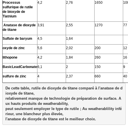
Processus
4,2
2,76
1650
10
sulfurique de rutile
de bioxyde de
Tiatnium
Anatase de dioxyde
3,91
2,55
1270
77
de titane
Sulfate de baryum
4,5
1,64
oxyde de zinc
5,6
2,02
200
12
lithopone
4,2
1,84
260
16
BasicLeadCarbonate
6,1
2
150
9
sulfure de zinc
4
2,37
660
40
De cette table, rutile de dioxyde de titane comparé à l'anatase de d
ioxyde de titane, 

relativement manque de technologie de préparation de surface. A
ux hauts produits de weatherability, 

peut seulement employer le type de rutile ; Au weatherablility infé
rieur, une blancheur plus élevée, 

l'anatase de dioxyde de titane est le meilleur choix.