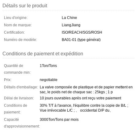
Détails sur le produit
Lieu d'origine:
La Chine
Nom de marque:
LiangJiang
Certification:
ISO/REACH/SGS/ROSH
Numéro de modèle:
BA01-01 (type général)
Conditions de paiement et expédition
Quantité de
1Ton/Tons
commande min:
Prix:
negotiable
Détails d'emballage:
La valve composée de plastique et de papier mettent en
sac, le poids net de chaque sac : 25kgs ; 1 p
Délai de livraison:
10 jours ouvrables après ont reçu votre paiement
Conditions de
30% T/T à l'avance, l'équilibre contre la copie de B/L ;
Vue irrévocable L/C ; 、 occidental D/P du、
paiement:
Capacité
3000Ton/Tons par mois
d'approvisionnement: