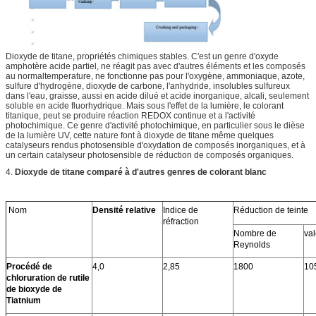
Dioxyde de titane, propriétés chimiques stables. C'est un genre d'oxyde
amphotère acide partiel, ne réagit pas avec d'autres éléments et les composés
au normaltemperature, ne fonctionne pas pour l'oxygène, ammoniaque, azote,
sulfure d'hydrogène, dioxyde de carbone, l'anhydride, insolubles sulfureux
dans l'eau, graisse, aussi en acide dilué et acide inorganique, alcali, seulement
soluble en acide fluorhydrique. Mais sous l'effet de la lumière, le colorant
titanique, peut se produire réaction REDOX continue et a l'activité
photochimique. Ce genre d'activité photochimique, en particulier sous le dièse
de la lumière UV, cette nature font à dioxyde de titane même quelques
catalyseurs rendus photosensible d'oxydation de composés inorganiques, et à
un certain catalyseur photosensible de réduction de composés organiques.
4.
Dioxyde de titane comparé à d'autres genres de colorant blanc
Nom
Densité relative
Indice de
Réduction de teinte
réfraction
Nombre de
val
Reynolds
Procédé de
4,0
2,85
1800
10
chloruration de rutile
de bioxyde de
Tiatnium