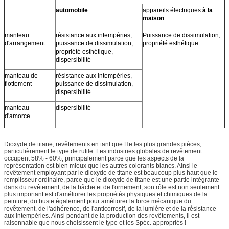
automobile
appareils électriques
à la
maison
manteau
résistance aux intempéries,
Puissance de dissimulation,
d'arrangement
puissance de dissimulation,
propriété esthétique
propriété esthétique,
dispersibilité
manteau de
résistance aux intempéries,
flottement
puissance de dissimulation,
dispersibilité
manteau
dispersibilité
d'amorce
Dioxyde de titane, revêtements en tant que He les plus grandes pièces,
particulièrement le type de rutile. Les industries globales de revêtement
occupent 58% - 60%, principalement parce que les aspects de la
représentation est bien mieux que les autres colorants blancs. Ainsi le
revêtement employant par le dioxyde de titane est beaucoup plus haut que le
remplisseur ordinaire, parce que le dioxyde de titane est une partie intégrante
dans du revêtement, de la bâche et de l'ornement, son rôle est non seulement
plus important est d'améliorer les propriétés physiques et chimiques de la
peinture, du buste également pour améliorer la force mécanique du
revêtement, de l'adhérence, de l'anticorrosif, de la lumière et de la résistance
aux intempéries. Ainsi pendant de la production des revêtements, il est
raisonnable que nous choisissent le type et les Spéc. appropriés !