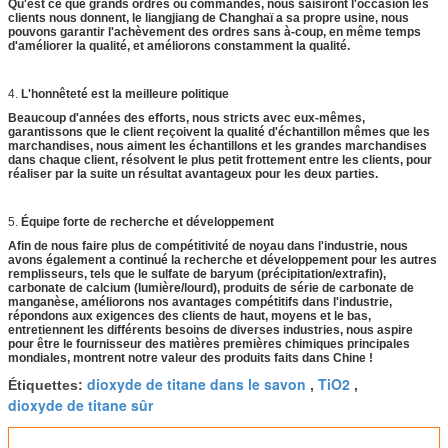
Qu'est ce que grands ordres ou commandes, nous saisiront l'occasion les
clients nous donnent, le liangjiang de Changhaï a sa propre usine, nous
pouvons garantir l'achèvement des ordres sans à-coup, en même temps
d'améliorer la qualité, et améliorons constamment la qualité.
4.
L'honnêteté est la meilleure politique
Beaucoup d'années des efforts, nous stricts avec eux-mêmes,
garantissons que le client reçoivent la qualité d'échantillon mêmes que les
marchandises, nous aiment les échantillons et les grandes marchandises
dans chaque client, résolvent le plus petit frottement entre les clients, pour
réaliser par la suite un résultat avantageux pour les deux parties.
5.
Équipe forte de recherche et développement
Afin de nous faire plus de compétitivité de noyau dans l'industrie, nous
avons également a continué la recherche et développement pour les autres
remplisseurs, tels que le sulfate de baryum (précipitation/extrafin),
carbonate de calcium (lumière/lourd), produits de série de carbonate de
manganèse, améliorons nos avantages compétitifs dans l'industrie,
répondons aux exigences des clients de haut, moyens et le bas,
entretiennent les différents besoins de diverses industries, nous aspire
pour être le fournisseur des matières premières chimiques principales
mondiales, montrent notre valeur des produits faits dans Chine !
dioxyde de titane dans le savon
TiO2
Étiquettes:
,
,
dioxyde de titane sûr