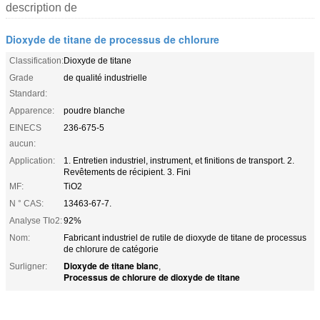
description de
Dioxyde de titane de processus de chlorure
Classification:
Dioxyde de titane
Grade
de qualité industrielle
Standard:
Apparence:
poudre blanche
EINECS
236-675-5
aucun:
Application:
1. Entretien industriel, instrument, et finitions de transport. 2.
Revêtements de récipient. 3. Fini
MF:
TiO2
N ° CAS:
13463-67-7.
Analyse TIo2:
92%
Nom:
Fabricant industriel de rutile de dioxyde de titane de processus
de chlorure de catégorie
Dioxyde de titane blanc
Surligner:
,
Processus de chlorure de dioxyde de titane