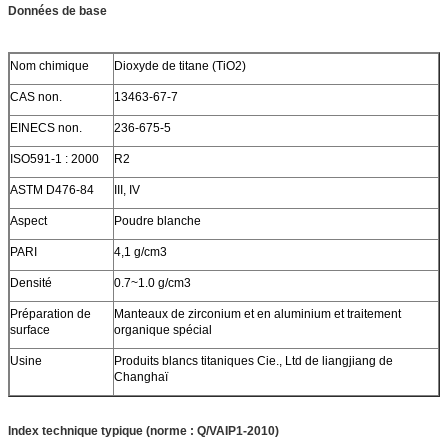
Données de base
Nom chimique
Dioxyde de titane (TiO2)
CAS non.
13463-67-7
EINECS non.
236-675-5
ISO591-1 : 2000
R2
ASTM D476-84
III, IV
Aspect
Poudre blanche
PARI
4,1 g/cm3
Densité
0.7~1.0 g/cm3
Préparation de
Manteaux de zirconium et en aluminium et traitement
surface
organique spécial
Usine
Produits blancs titaniques Cie., Ltd de liangjiang de
Changhaï
Index technique typique (norme : Q/VAIP1-2010)