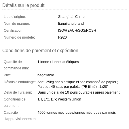
Détails sur le produit
Lieu d'origine:
Shanghai, Chine
Nom de marque:
liangjiang brand
Certification:
ISO/REACH/SGS/ROSH
Numéro de modèle:
R920
Conditions de paiement et expédition
Quantité de
1 tonne / tonnes métriques
commande min:
Prix:
negotiable
Détails d'emballage:
Sac : 25kg par plastique et sac composé de papier ;
Palette : 40 sacs par palette (PE filmé) ; 1x20'
Délai de livraison:
Dans un délai de 10 jours ouvrables après paiement
Conditions de
T/T, L/C, D/P, Western Union
paiement:
Capacité
4500 tonnes métriques/tonnes métriques par mois
d'approvisionnement: