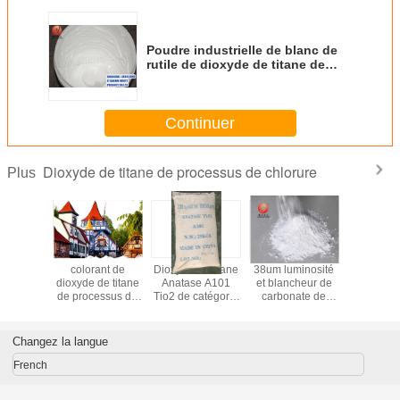
Poudre industrielle de blanc de
rutile de dioxyde de titane de
processus de chlorure de
catégorie
Continuer
Dioxyde de titane de processus de chlorure
Plus
 dioxyde
colorant de
Dioxyde de titane
38um luminosité
Catégor
 de rutile
dioxyde de titane
Anatase A101
et blancheur de
haute qua
essus de
de processus de
Tio2 de catégorie
carbonate de
fibre de
ure a
chlorure de rutile
d'industrie pour
calcium de maille
dioxydes d
oré la
pour la peinture
peindre le
du CaCO3 1250
spéciale 
nce de
extérieure Cas
certificat de GV
intense
polyes
Changez la langue
ation le
No.13463-67-7
facile
French