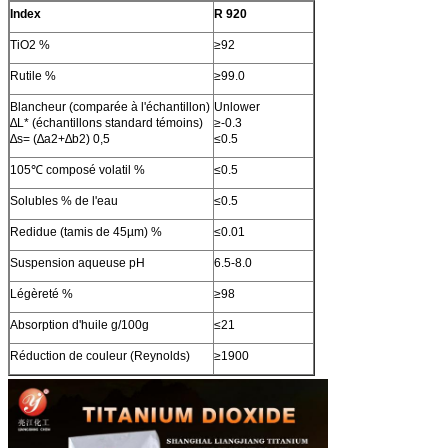
Index
R 920
TiO2 %
≥92
Rutile %
≥99.0
Blancheur (comparée à l'échantillon)
Unlower
∆L* (échantillons standard témoins)
≥-0.3
∆s= (∆a2+∆b2) 0,5
≤0.5
105℃ composé volatil %
≤0.5
Solubles % de l'eau
≤0.5
Redidue (tamis de 45µm) %
≤0.01
Suspension aqueuse pH
6.5-8.0
Légèreté %
≥98
Absorption d'huile g/100g
≤21
Réduction de couleur (Reynolds)
≥1900