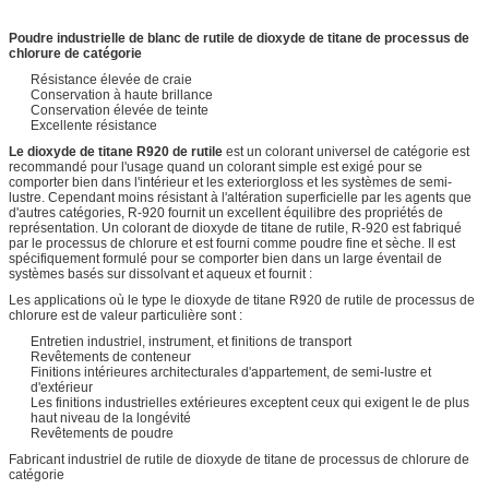
Poudre industrielle de blanc de rutile de dioxyde de titane de processus de
chlorure de catégorie
Résistance élevée de craie
Conservation à haute brillance
Conservation élevée de teinte
Excellente résistance
Le dioxyde de titane R920 de rutile
est un colorant universel de catégorie est
recommandé pour l'usage quand un colorant simple est exigé pour se
comporter bien dans l'intérieur et les exteriorgloss et les systèmes de semi-
lustre. Cependant moins résistant à l'altération superficielle par les agents que
d'autres catégories, R-920 fournit un excellent équilibre des propriétés de
représentation. Un colorant de dioxyde de titane de rutile, R-920 est fabriqué
par le processus de chlorure et est fourni comme poudre fine et sèche. Il est
spécifiquement formulé pour se comporter bien dans un large éventail de
systèmes basés sur dissolvant et aqueux et fournit :
Les applications où le type le dioxyde de titane R920 de rutile de processus de
chlorure est de valeur particulière sont :
Entretien industriel, instrument, et finitions de transport
Revêtements de conteneur
Finitions intérieures architecturales d'appartement, de semi-lustre et
d'extérieur
Les finitions industrielles extérieures exceptent ceux qui exigent le de plus
haut niveau de la longévité
Revêtements de poudre
Fabricant industriel de rutile de dioxyde de titane de processus de chlorure de
catégorie