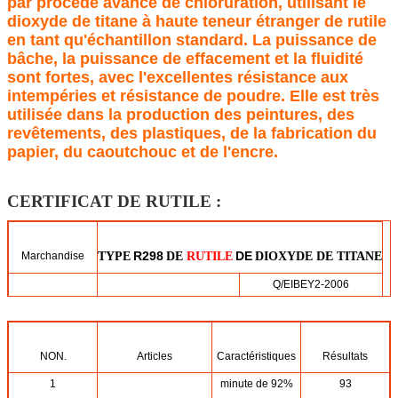
par procédé avancé de chloruration, utilisant le
dioxyde de titane à haute teneur étranger de rutile
en tant qu'échantillon standard. La puissance de
bâche, la puissance de effacement et la fluidité
sont fortes, avec l'excellentes résistance aux
intempéries et résistance de poudre. Elle est très
utilisée dans la production des peintures, des
revêtements, des plastiques, de la fabrication du
papier, du caoutchouc et de l'encre.
CERTIFICAT DE RUTILE :
R298
DE
Marchandise
TYPE
DE
RUTILE
DIOXYDE DE TITANE
Q/EIBEY2-2006
Code de Grado
standard
NON.
Articles
Caractéristiques
Résultats
Cas
Poids net
20MT
1
minute de 92%
93