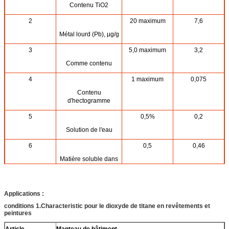
Contenu TiO2
2
20 maximum
7,6
Métal lourd (Pb), µg/g
3
5,0 maximum
3,2
Comme contenu
4
1 maximum
0,075
Contenu
d'hectogramme
5
0,5%
0,2
Solution de l'eau
6
0,5
0,46
Matière soluble dans
l'acide
7
0,5%
0,1
Applications :
Volatilité à 105℃
conditions 1.Characteristic pour le dioxyde de titane en revêtements et
8
98%
99
peintures
Blancheur
Article
Manteau de bâtiment