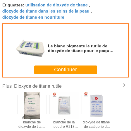
utilisation de dioxyde de titane
Étiquettes:
,
dioxyde de titane dans les soins de la peau
,
dioxyde de titane en nourriture
Le blanc pigmente le rutile de
dioxyde de titane pour le paquet
de revêtement de sac de papier
d'encre
Continuer
Dioxyde de titane rutile
Plus
rants de
6.5 - poudre
Catégorie
Poudre R992 de
Solutio
onnel de
blanche de
blanche de la
dioxyde de titane
rechange 
atch de
dioxyde de titane
poudre R218
de catégorie de
de dioxy
atégorie
du rutile 8.5PH
Industial de rutile
rutile pour la
titane de r