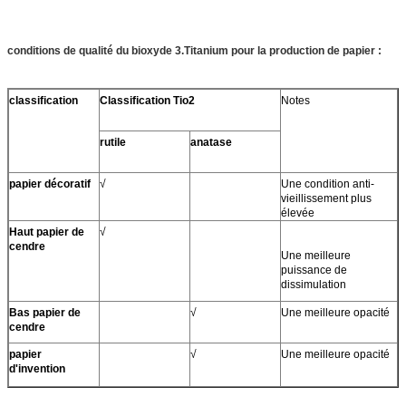
conditions de qualité du bioxyde 3.Titanium pour la production de papier :
classification
Classification Tio2
Notes
rutile
anatase
papier décoratif
√
Une condition anti-
vieillissement plus
élevée
Haut papier de
√
cendre
Une meilleure
puissance de
dissimulation
Bas papier de
√
Une meilleure opacité
cendre
papier
√
Une meilleure opacité
d'invention