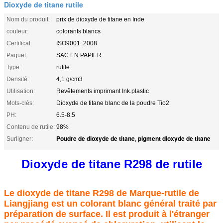
Dioxyde de titane rutile
Nom du produit:
prix de dioxyde de titane en Inde
couleur:
colorants blancs
Certificat:
ISO9001: 2008
Paquet:
SAC EN PAPIER
Type:
rutile
Densité:
4,1 g/cm3
Utilisation:
Revêtements imprimant Ink.plastic
Mots-clés:
Dioxyde de titane blanc de la poudre Tio2
PH:
6.5-8.5
Contenu de rutile:
98%
Poudre de dioxyde de titane
pigment dioxyde de titane
Surligner:
,
Dioxyde de titane R298 de rutile
Le dioxyde de titane R298 de Marque-rutile de
Liangjiang est un colorant blanc général traité par
préparation de surface. Il est produit à l'étranger