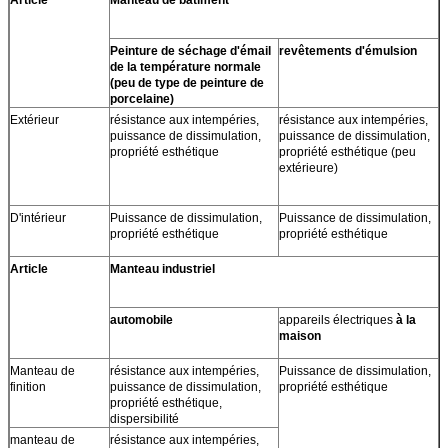
9
6-8
7,5
Valeur du pH
Peinture de séchage d'émail
revêtements d'émulsion
de la température normale
10
0,5 maximum
0,2
(peu de type de peinture de
porcelaine)
um résidu du tamis 45
Extérieur
résistance aux intempéries,
résistance aux intempéries,
puissance de dissimulation,
puissance de dissimulation,
11
97%
98
propriété esthétique
propriété esthétique (peu
Rutile
extérieure)
D'intérieur
Puissance de dissimulation,
Puissance de dissimulation,
propriété esthétique
propriété esthétique
Article
Manteau industriel
automobile
appareils électriques
à la
maison
Manteau de
résistance aux intempéries,
Puissance de dissimulation,
finition
puissance de dissimulation,
propriété esthétique
propriété esthétique,
dispersibilité
manteau de
résistance aux intempéries,