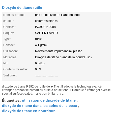
Dioxyde de titane rutile
Nom du produit:
prix de dioxyde de titane en Inde
couleur:
colorants blancs
Certificat:
ISO9001: 2008
Paquet:
SAC EN PAPIER
Type:
rutile
Densité:
4,1 g/cm3
Utilisation:
Revêtements imprimant Ink.plastic
Mots-clés:
Dioxyde de titane blanc de la poudre Tio2
PH:
6.5-8.5
Contenu de rutile:
98%
Surligner:
,
Poudre de dioxyde de titane
pigment dioxyde de titane
dioxyde de titane R992 de rutile de ►The : Il adopte le technolog avancé
étranger, prenant le niveau du rutile à haute teneur titanique à l'étranger avec le
special surfacetreated, il a le bon brillant, la ...
utilisation de dioxyde de titane
Étiquettes:
,
dioxyde de titane dans les soins de la peau
,
dioxyde de titane en nourriture