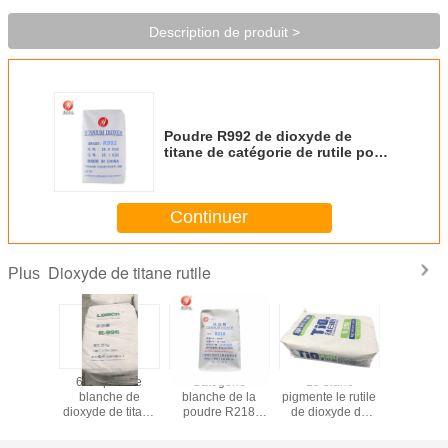
Description de produit >
Poudre R992 de dioxyde de
titane de catégorie de rutile pour
la matière première de PVC de
plastique de Masterbatch
Continuer
Dioxyde de titane rutile
Plus
rants de
6.5 - poudre
Catégorie
Le blanc
Solutio
onnel de
blanche de
blanche de la
pigmente le rutile
rechange 
atch de
dioxyde de titane
poudre R218
de dioxyde de
de dioxy
atégorie
du rutile 8.5PH
Industial de rutile
titane pour le
titane de r
xyde de
Tio2 R996 pour la
de dioxyde de
paquet de
blancheu