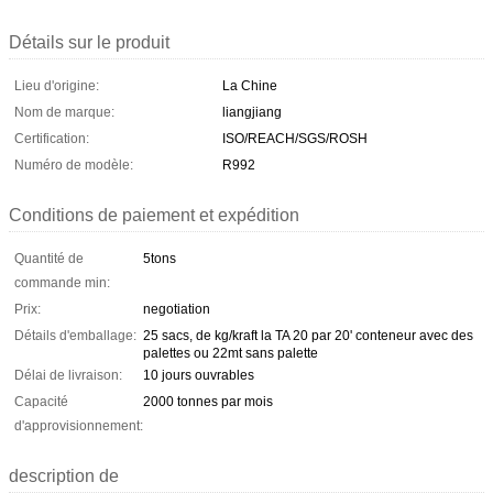
Détails sur le produit
Lieu d'origine:
La Chine
Nom de marque:
liangjiang
Certification:
ISO/REACH/SGS/ROSH
Numéro de modèle:
R992
Conditions de paiement et expédition
Quantité de
5tons
commande min:
Prix:
negotiation
Détails d'emballage:
25 sacs, de kg/kraft la TA 20 par 20' conteneur avec des
palettes ou 22mt sans palette
Délai de livraison:
10 jours ouvrables
Capacité
2000 tonnes par mois
d'approvisionnement:
description de