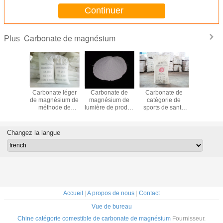
Continuer
Carbonate de magnésium
Plus
dre
Carbonate léger
Carbonate de
Carbonate de
Le carb
elle CAS
de magnésium de
magnésium de
catégorie de
blanc
atégorie
méthode de
lumière de produit
sports de santé
magnési
 aucun
magnésite pour
industriel pour no.
environnementale
lumière de
-4 pour
beaucoup
546-93-0 de CAS
de la poudre
pour 
ustrie
d'industries
de remplisseur de
CAS13717-00-5
gymnas
Changez la langue
tique
colorants
de la magnésie
empêc
MgCO3
gliss
Accueil
|
A propos de nous
|
Contact
Vue de bureau
Chine catégorie comestible de carbonate de magnésium
Fournisseur.