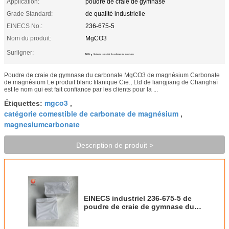
Application:
poudre de craie de gymnase
Grade Standard:
de qualité industrielle
EINECS No.:
236-675-5
Nom du produit:
MgCO3
Surligner:
,
MgCO3
Catégorie comestible de carbonate de magnésium
Poudre de craie de gymnase du carbonate MgCO3 de magnésium Carbonate
de magnésium Le produit blanc titanique Cie., Ltd de liangjiang de Changhaï
est le nom qui est fait confiance par les clients pour la ...
mgco3
Étiquettes:
,
catégorie comestible de carbonate de magnésium
,
magnesiumcarbonate
Description de produit >
EINECS industriel 236-675-5 de
poudre de craie de gymnase du
carbonate Mgco3 de magnésium
de catégorie