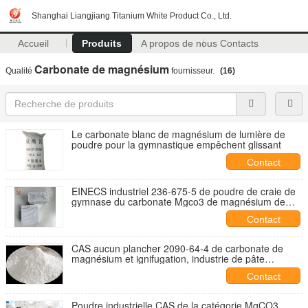
Shanghai Liangjiang Titanium White Product Co., Ltd.
Accueil
Produits
A propos de nous
Contacts
Carbonate de magnésium
Qualité
fournisseur.
(16)
Le carbonate blanc de magnésium de lumière de
poudre pour la gymnastique empêchent glissant
Contact
EINECS industriel 236-675-5 de poudre de craie de
gymnase du carbonate Mgco3 de magnésium de
catégorie
Contact
CAS aucun plancher 2090-64-4 de carbonate de
magnésium et ignifugation, industrie de pâte
dentifrice
Contact
Poudre industrielle CAS de la catégorie MgCO3