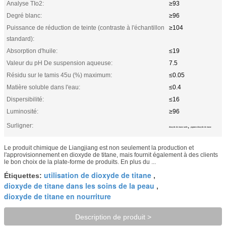
Analyse TIo2:
≥93
Degré blanc:
≥96
Puissance de réduction de teinte (contraste à l'échantillon
≥104
standard):
Absorption d'huile:
≤19
Valeur du pH De suspension aqueuse:
7.5
Résidu sur le tamis 45u (%) maximum:
≤0.05
Matière soluble dans l'eau:
≤0.4
Dispersibilité:
≤16
Luminosité:
≥96
Surligner:
,
dioxyde de titane rutile
pigment dioxyde de titane
Le produit chimique de Liangjiang est non seulement la production et
l'approvisionnement en dioxyde de titane, mais fournit également à des clients
le bon choix de la plate-forme de produits. En plus du ...
utilisation de dioxyde de titane
Étiquettes:
,
dioxyde de titane dans les soins de la peau
,
dioxyde de titane en nourriture
Description de produit >