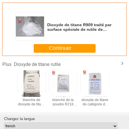
Dioxyde de titane R909 traité par
surface spéciale de rutile de
revêtement de dispersion
Continuer
Dioxyde de titane rutile
Plus
rants de
6.5 - poudre
Catégorie
Poudre R992 de
Solutio
onnel de
blanche de
blanche de la
dioxyde de titane
rechange 
atch de
dioxyde de titane
poudre R218
de catégorie de
de dioxy
atégorie
du rutile 8.5PH
Industial de rutile
rutile pour la
titane de r
xyde de
Tio2 R996 pour la
de dioxyde de
matière première
blancheu
Tio2 du
couche de
titane de grande
de PVC de
les revêt
Changez la langue
 G/Cm3
peinture
pureté d'acide
plastique de
extérieu
sulfurique
Masterbatch
bâtim