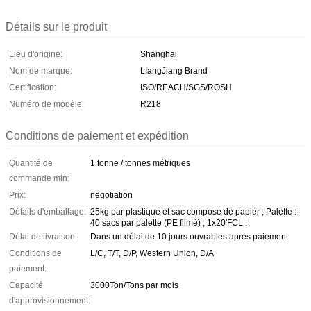
Détails sur le produit
Lieu d'origine:
Shanghai
Nom de marque:
LIangJiang Brand
Certification:
ISO/REACH/SGS/ROSH
Numéro de modèle:
R218
Conditions de paiement et expédition
Quantité de
1 tonne / tonnes métriques
commande min:
Prix:
negotiation
Détails d'emballage:
25kg par plastique et sac composé de papier ; Palette :
40 sacs par palette (PE filmé) ; 1x20'FCL :
Délai de livraison:
Dans un délai de 10 jours ouvrables après paiement
Conditions de
L/C, T/T, D/P, Western Union, D/A
paiement:
Capacité
3000Ton/Tons par mois
d'approvisionnement: