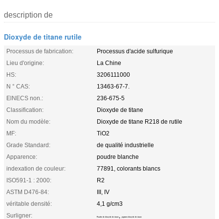
description de
Dioxyde de titane rutile
Processus de fabrication:
Processus d'acide sulfurique
Lieu d'origine:
La Chine
HS:
3206111000
N ° CAS:
13463-67-7.
ElNECS non.:
236-675-5
Classification:
Dioxyde de titane
Nom du modèle:
Dioxyde de titane R218 de rutile
MF:
TiO2
Grade Standard:
de qualité industrielle
Apparence:
poudre blanche
indexation de couleur:
77891, colorants blancs
ISO591-1 : 2000:
R2
ASTM D476-84:
III, IV
véritable densité:
4,1 g/cm3
Surligner:
,
Poudre de dioxyde de titane
pigment dioxyde de titane