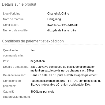
Détails sur le produit
Lieu d'origine:
Changhaï, Chine
Nom de marque:
Liangjiang
Certification:
ISO/REACH/SGS/ROSH
Numéro de modèle:
dioxyde de titane rutile
Conditions de paiement et expédition
Quantité de
1mt
commande min:
Prix:
negotiation
Détails d'emballage:
Sac : La valve composée de plastique et de papier
mettent en sac, le poids net de chaque sac : 25kgs
Délai de livraison:
Dans un délai de 10 jours ouvrables après paiement
Conditions de
Paiement d'avance de 30% TTT, 70% contre la copie du
BL, vue irrévocable LC, union occidentale, D/A,
paiement:
Capacité
4000tons par mois
d'approvisionnement: