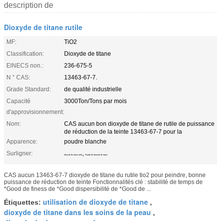
description de
Dioxyde de titane rutile
MF:
TiO2
Classification:
Dioxyde de titane
ElNECS non.:
236-675-5
N ° CAS:
13463-67-7.
Grade Standard:
de qualité industrielle
Capacité
3000Ton/Tons par mois
d'approvisionnement:
Nom:
CAS aucun bon dioxyde de titane de rutile de puissance
de réduction de la teinte 13463-67-7 pour la
Apparence:
poudre blanche
Surligner:
,
dioxyde de titane rutile
Poudre de dioxyde de titane
CAS aucun 13463-67-7 dioxyde de titane du rutile tio2 pour peindre, bonne
puissance de réduction de teinte Fonctionnalités clé : stabilité de temps de
*Good de finess de *Good dispersibilité de *Good de ...
utilisation de dioxyde de titane
Étiquettes:
,
dioxyde de titane dans les soins de la peau
,